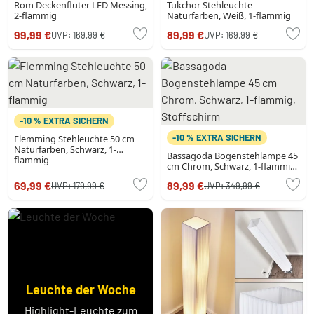
Rom Deckenfluter LED Messing,
Tukchor Stehleuchte
2-flammig
Naturfarben, Weiß, 1-flammig
99,99 €
89,99 €
UVP:
169,99 €
UVP:
169,99 €
-10 % EXTRA SICHERN
-10 % EXTRA SICHERN
Flemming Stehleuchte 50 cm
Naturfarben, Schwarz, 1-
Bassagoda Bogenstehlampe 45
flammig
cm Chrom, Schwarz, 1-flammig,
Stoffschirm
69,99 €
89,99 €
UVP:
179,99 €
UVP:
349,99 €
Leuchte der Woche
Highlight-Leuchte zum