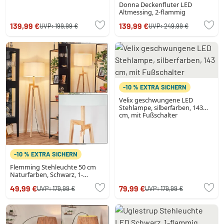
Donna Deckenfluter LED
Altmessing, 2-flammig
139,99 €
139,99 €
UVP:
199,99 €
UVP:
249,99 €
-10 % EXTRA SICHERN
Velix geschwungene LED
Stehlampe, silberfarben, 143
cm, mit Fußschalter
-10 % EXTRA SICHERN
Flemming Stehleuchte 50 cm
Naturfarben, Schwarz, 1-
flammig
49,99 €
79,99 €
UVP:
179,99 €
UVP:
179,99 €