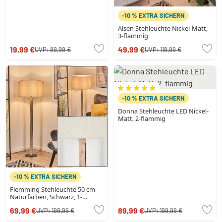
-10 % EXTRA SICHERN
Alsen Stehleuchte Nickel-Matt,
3-flammig
19,99 €
49,99 €
UVP:
89,99 €
UVP:
119,99 €
-10 % EXTRA SICHERN
Donna Stehleuchte LED Nickel-
Matt, 2-flammig
-10 % EXTRA SICHERN
Flemming Stehleuchte 50 cm
Naturfarben, Schwarz, 1-
flammig
69,99 €
89,99 €
UVP:
199,99 €
UVP:
199,99 €