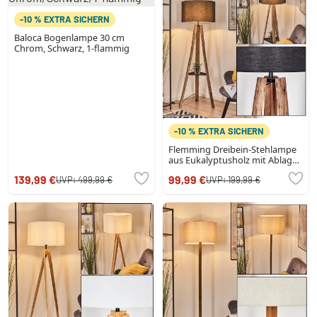
-10 % EXTRA SICHERN
Baloca Bogenlampe 30 cm
Chrom, Schwarz, 1-flammig
-10 % EXTRA SICHERN
Flemming Dreibein-Stehlampe
aus Eukalyptusholz mit Ablage,
155,5 cm, Stoffschirm
139,99 €
99,99 €
UVP:
499,99 €
UVP:
199,99 €