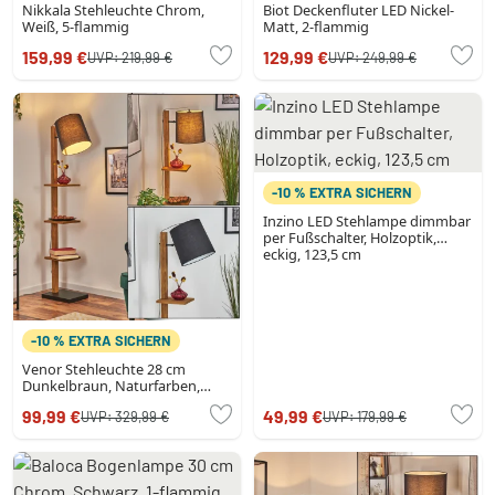
Nikkala Stehleuchte Chrom,
Biot Deckenfluter LED Nickel-
Weiß, 5-flammig
Matt, 2-flammig
159,99 €
129,99 €
UVP:
219,99 €
UVP:
249,99 €
-10 % EXTRA SICHERN
Inzino LED Stehlampe dimmbar
per Fußschalter, Holzoptik,
eckig, 123,5 cm
-10 % EXTRA SICHERN
Venor Stehleuchte 28 cm
Dunkelbraun, Naturfarben,
Schwarz, 1-flammig
99,99 €
49,99 €
UVP:
329,99 €
UVP:
179,99 €