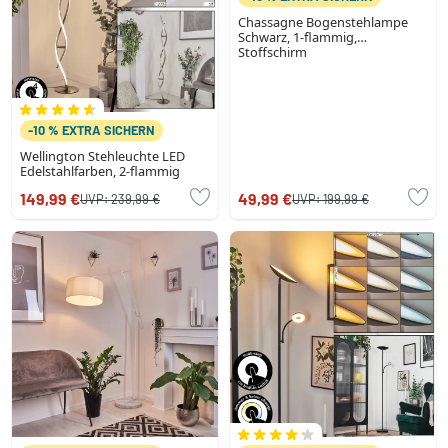
Chassagne Bogenstehlampe
Schwarz, 1-flammig,
Stoffschirm
-10 % EXTRA SICHERN
Wellington Stehleuchte LED
Edelstahlfarben, 2-flammig
149,99 €
49,99 €
UVP:
239,99 €
UVP:
199,99 €