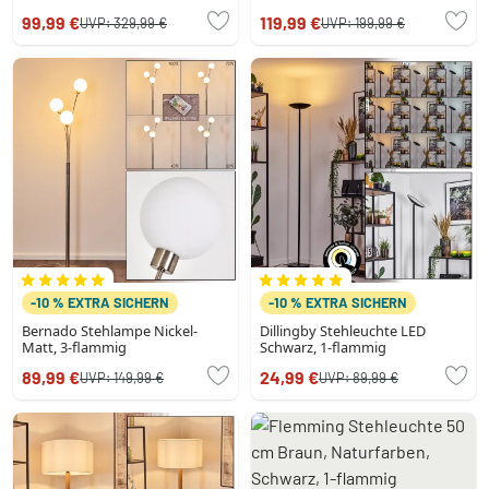
Schwarz, 1-flammig
99,99 €
119,99 €
UVP:
329,99 €
UVP:
199,99 €
-10 % EXTRA SICHERN
-10 % EXTRA SICHERN
Bernado Stehlampe Nickel-
Dillingby Stehleuchte LED
Matt, 3-flammig
Schwarz, 1-flammig
89,99 €
24,99 €
UVP:
149,99 €
UVP:
89,99 €