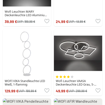
Wofi Leuchten MARY
Deckenleuchte LED Aluminium
gebürstet, 3-flammig
39,99 €
24,99 €
UVP:
189,99 €
UVP:
49,99 €
WOFI VIKA Standleuchte LED
Wofi Leuchten VAASA
Weiß, 1-flammig
Deckenleuchte LED Grau, 5-
flammig
129,99 €
49,99 €
UVP:
199,99 €
UVP:
299,99 €