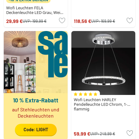
Wofi Leuchten FELA
Deckenleuchte LED Grau, Weiß,
3-flammig
29,99 €
118,56 €
UVP:
199,99 €
UVP:
169,99 €
10 % Extra-Rabatt
Wofi Leuchten HARLEY
Pendelleuchte LED Chrom, 1-
flammig
auf Stehleuchten und
Deckenleuchten
Code: LIGHT
59,99 €
UVP:
249,99 €