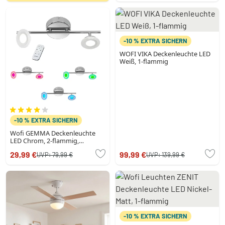
-10 % EXTRA SICHERN
WOFI VIKA Deckenleuchte LED
Weiß, 1-flammig
-10 % EXTRA SICHERN
Wofi GEMMA Deckenleuchte
LED Chrom, 2-flammig,
Fernbedienung, Farbwechsler
29,99 €
99,99 €
UVP:
79,99 €
UVP:
139,99 €
-10 % EXTRA SICHERN