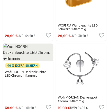
WOFI FIA Wandleuchte LED
Schwarz, 1-flammig
29,99 €
29,99 €
UVP:
64,99 €
UVP:
39,99 €
-10 % EXTRA SICHERN
Wofi HOORN Deckenleuchte
LED Chrom, 4-flammig
Wofi MORGAN Deckenspot
Chrom, 3-flammig
39,99 €
19,99 €
UVP:
109,99 €
UVP:
94,99 €