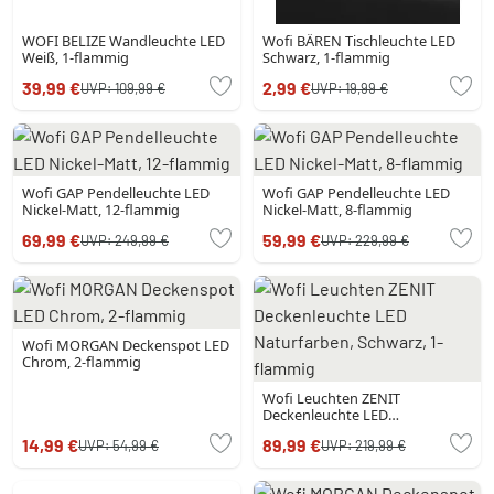
WOFI BELIZE Wandleuchte LED
Wofi BÄREN Tischleuchte LED
Weiß, 1-flammig
Schwarz, 1-flammig
39,99 €
2,99 €
UVP:
109,99 €
UVP:
19,99 €
Wofi GAP Pendelleuchte LED
Wofi GAP Pendelleuchte LED
Nickel-Matt, 12-flammig
Nickel-Matt, 8-flammig
69,99 €
59,99 €
UVP:
249,99 €
UVP:
229,99 €
Wofi MORGAN Deckenspot LED
Chrom, 2-flammig
Wofi Leuchten ZENIT
Deckenleuchte LED
Naturfarben, Schwarz, 1-
14,99 €
89,99 €
UVP:
54,99 €
UVP:
219,99 €
flammig