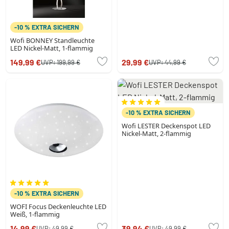
-10 % EXTRA SICHERN
Wofi BONNEY Standleuchte
LED Nickel-Matt, 1-flammig
149,99 €
29,99 €
UVP:
199,99 €
UVP:
44,99 €
-10 % EXTRA SICHERN
Wofi LESTER Deckenspot LED
Nickel-Matt, 2-flammig
-10 % EXTRA SICHERN
WOFI Focus Deckenleuchte LED
Weiß, 1-flammig
14,99 €
39,94 €
UVP:
49,99 €
UVP:
49,99 €