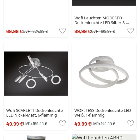
Wofi Leuchten MODESTO
Deckenleuchte LED Silber, 3-
flammig
69,99 €
89,99 €
UVP:
224,99 €
UVP:
199,99 €
Wofi SCARLETT Deckenleuchte
WOFI TESS Deckenleuchte LED
LED Nickel-Matt, 6-flammig
Weiß, 1-flammig
49,99 €
49,99 €
UVP:
199,99 €
UVP:
149,99 €