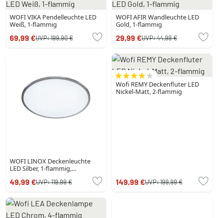
WOFI VIKA Pendelleuchte LED
WOFI AFIR Wandleuchte LED
Weiß, 1-flammig
Gold, 1-flammig
69,99 €
29,99 €
UVP:
199,90 €
UVP:
44,99 €
Wofi REMY Deckenfluter LED
Nickel-Matt, 2-flammig
WOFI LINOX Deckenleuchte
LED Silber, 1-flammig,
Fernbedienung, Farbwechsler
49,99 €
149,99 €
UVP:
119,99 €
UVP:
199,99 €