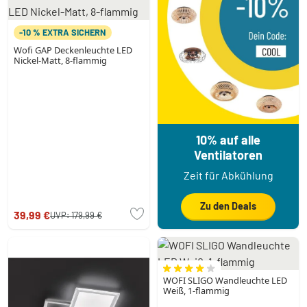
-10 % EXTRA SICHERN
Wofi GAP Deckenleuchte LED
Nickel-Matt, 8-flammig
10% auf alle
Ventilatoren
Zeit für Abkühlung
Zu den Deals
39,99 €
UVP:
179,99 €
WOFI SLIGO Wandleuchte LED
Weiß, 1-flammig