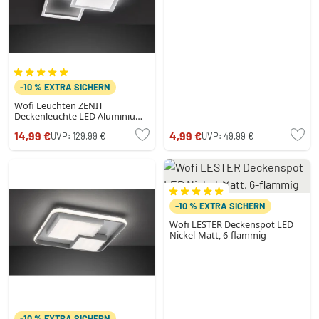
-10 % EXTRA SICHERN
Wofi Leuchten ZENIT
Deckenleuchte LED Aluminium
gebürstet, 2-flammig,
14,99 €
4,99 €
UVP:
129,99 €
UVP:
49,99 €
Fernbedienung
-10 % EXTRA SICHERN
Wofi LESTER Deckenspot LED
Nickel-Matt, 6-flammig
-10 % EXTRA SICHERN