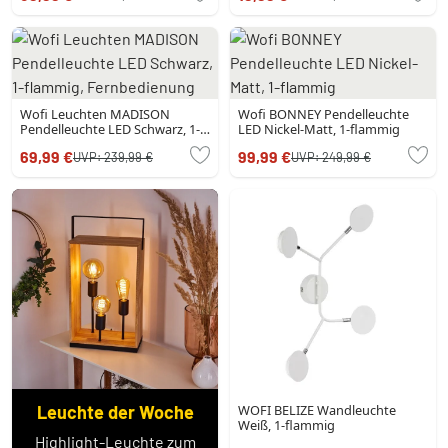
Wofi Leuchten MADISON
Wofi BONNEY Pendelleuchte
Pendelleuchte LED Schwarz, 1-
LED Nickel-Matt, 1-flammig
flammig, Fernbedienung
69,99 €
99,99 €
UVP:
239,99 €
UVP:
249,99 €
Leuchte der Woche
WOFI BELIZE Wandleuchte
Weiß, 1-flammig
Highlight-Leuchte zum