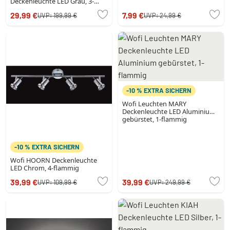
Deckenleuchte LED Grau, 3-
flammig
29,99 €
7,99 €
UVP:
199,99 €
UVP:
24,99 €
-10 % EXTRA SICHERN
Wofi Leuchten MARY
Deckenleuchte LED Aluminium
gebürstet, 1-flammig
-10 % EXTRA SICHERN
Wofi HOORN Deckenleuchte
LED Chrom, 4-flammig
39,99 €
39,99 €
UVP:
109,99 €
UVP:
249,99 €