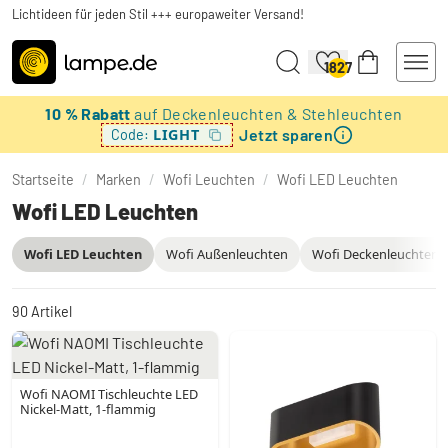
Lichtideen für jeden Stil +++ europaweiter Versand!
1827
10 % Rabatt
auf Deckenleuchten & Stehleuchten
Jetzt sparen
LIGHT
Code:
Startseite
/
Marken
/
Wofi Leuchten
/
Wofi LED Leuchten
Wofi LED Leuchten
Wofi LED Leuchten
Wofi Außenleuchten
Wofi Deckenleuchten
90
Artikel
Wofi NAOMI Tischleuchte LED
Nickel-Matt, 1-flammig