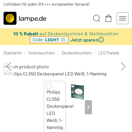
Lichtideen für jeden Stil +++ europaweiter Versand!
10 % Rabatt
auf Deckenleuchten & Stehleuchten
Jetzt sparen
LIGHT
Code:
Startseite
/
Innenleuchten
/
Deckenleuchten
/
LED Panele