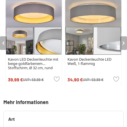
Kavon LED Deckenleuchte mit
Kavon Deckenleuchte LED
beige-goldfarbenem
Weiß, 1-flammig
Stoffschirm, Ø 32 cm, rund
39,99 €
34,90 €
UVP:
59,99 €
UVP:
59,99 €
Mehr Informationen
Art