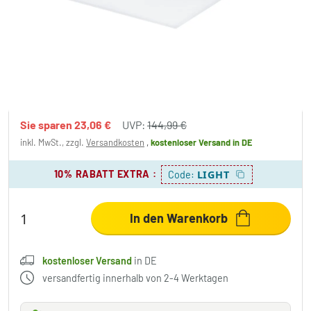
Eglo Leuchten TURCONA Deckenleuchte
LED Weiß, 1-flammig
121,93 €
-15%
Sie sparen
23,06 €
UVP:
144,99 €
inkl. MwSt., zzgl.
Versandkosten
,
kostenloser Versand
in DE
10% RABATT EXTRA
:
LIGHT
Code:
In den Warenkorb
kostenloser Versand
in DE
versandfertig innerhalb von 2-4 Werktagen