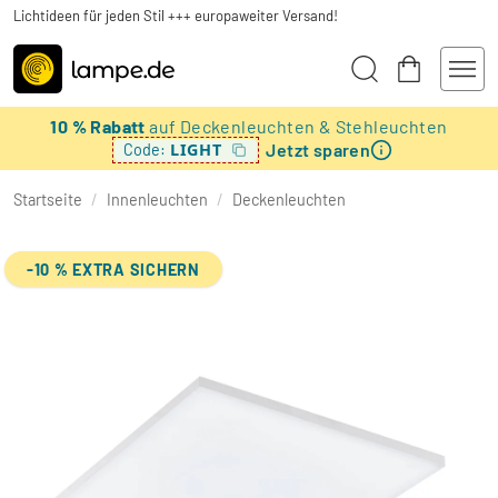
Lichtideen für jeden Stil +++ europaweiter Versand!
10 % Rabatt
auf Deckenleuchten & Stehleuchten
Jetzt sparen
LIGHT
Code:
Startseite
/
Innenleuchten
/
Deckenleuchten
-10 % EXTRA SICHERN